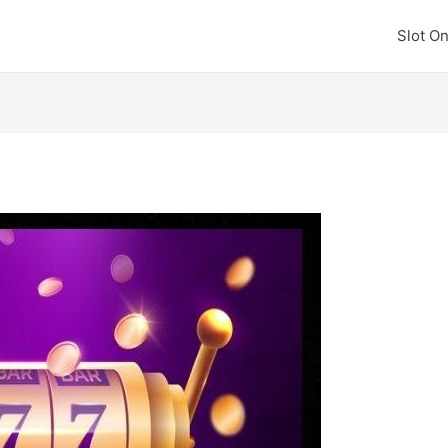
Slot On