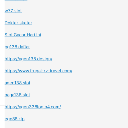
w77 slot
Dokter sketer
Slot Gacor Hari Ini
pg138 daftar
https://agen138.design/
https://www.frugal-rv-travel.com/
agen138 slot
naga138 slot
https://agen338login4.com/
egp88 rtp