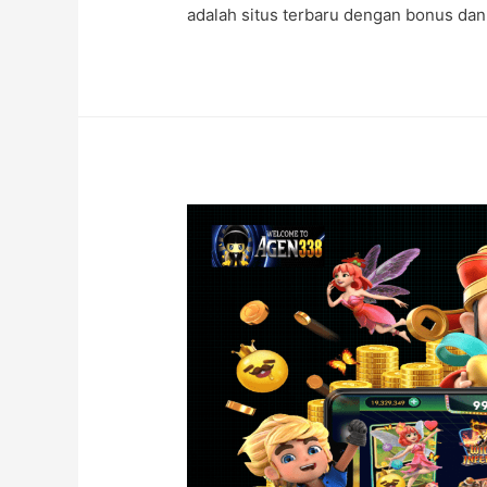
adalah situs terbaru dengan bonus dan