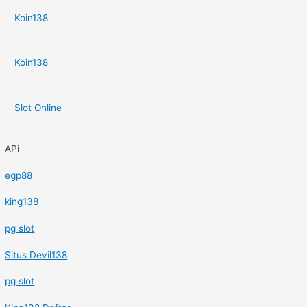
Koin138
Koin138
Slot Online
APi
egp88
king138
pg slot
Situs Devil138
pg slot