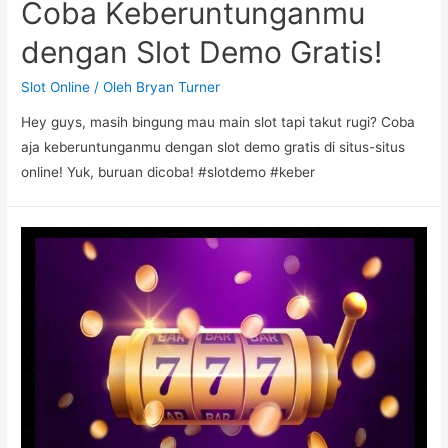
Coba Keberuntunganmu
dengan Slot Demo Gratis!
Slot Online
/ Oleh
Bryan Turner
Hey guys, masih bingung mau main slot tapi takut rugi? Coba
aja keberuntunganmu dengan slot demo gratis di situs-situs
online! Yuk, buruan dicoba! #slotdemo #keber