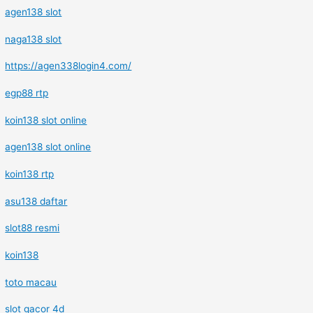
agen138 slot
naga138 slot
https://agen338login4.com/
egp88 rtp
koin138 slot online
agen138 slot online
koin138 rtp
asu138 daftar
slot88 resmi
koin138
toto macau
slot gacor 4d