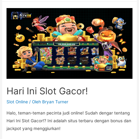
Hari Ini Slot Gacor!
Slot Online
/ Oleh
Bryan Turner
Halo, teman-teman pecinta judi online! Sudah dengar tentang
Hari Ini Slot Gacor!? Ini adalah situs terbaru dengan bonus dan
jackpot yang menggiurkan!