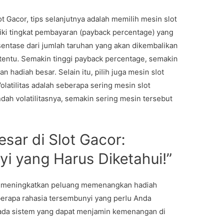
 Gacor, tips selanjutnya adalah memilih mesin slot
liki tingkat pembayaran (payback percentage) yang
sentase dari jumlah taruhan yang akan dikembalikan
tentu. Semakin tinggi payback percentage, semakin
adiah besar. Selain itu, pilih juga mesin slot
Volatilitas adalah seberapa sering mesin slot
h volatilitasnya, semakin sering mesin tersebut
sar di Slot Gacor:
i yang Harus Diketahui!”
uk meningkatkan peluang memenangkan hadiah
eberapa rahasia tersembunyi yang perlu Anda
 ada sistem yang dapat menjamin kemenangan di