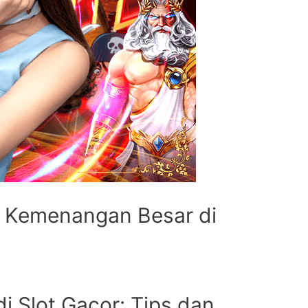
a Kemenangan Besar di
i Slot Gacor: Tips dan