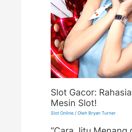
Slot Gacor: Rahasi
Mesin Slot!
Slot Online
/ Oleh
Bryan Turner
“Cara Jitu Menang d