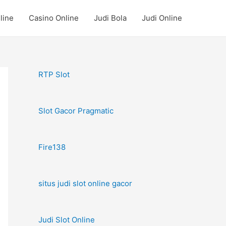
line
Casino Online
Judi Bola
Judi Online
RTP Slot
Slot Gacor Pragmatic
Fire138
situs judi slot online gacor
Judi Slot Online