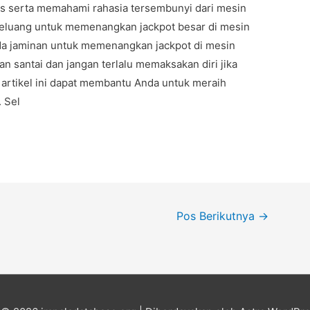
as serta memahami rahasia tersembunyi dari mesin
peluang untuk memenangkan jackpot besar di mesin
 ada jaminan untuk memenangkan jackpot di mesin
an santai dan jangan terlalu memaksakan diri jika
rtikel ini dapat membantu Anda untuk meraih
 Sel
Pos Berikutnya
→