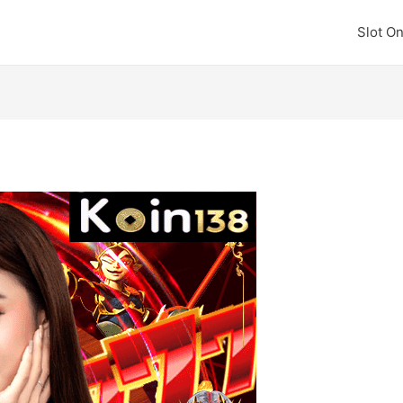
Slot On