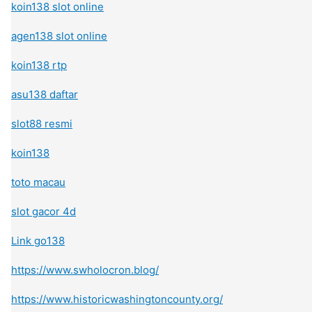
koin138 slot online
agen138 slot online
koin138 rtp
asu138 daftar
slot88 resmi
koin138
toto macau
slot gacor 4d
Link go138
https://www.swholocron.blog/
https://www.historicwashingtoncounty.org/