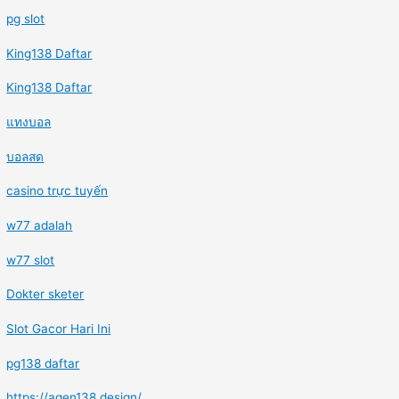
pg slot
King138 Daftar
King138 Daftar
แทงบอล
บอลสด
casino trực tuyến
w77 adalah
w77 slot
Dokter sketer
Slot Gacor Hari Ini
pg138 daftar
https://agen138.design/