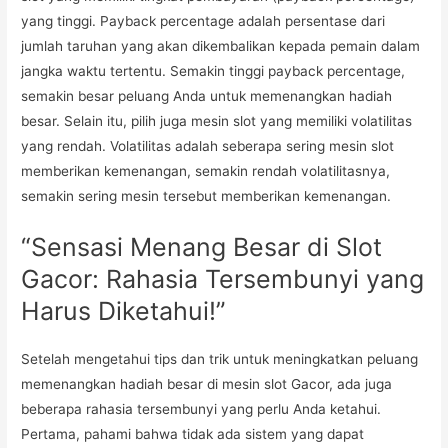
yang tinggi. Payback percentage adalah persentase dari
jumlah taruhan yang akan dikembalikan kepada pemain dalam
jangka waktu tertentu. Semakin tinggi payback percentage,
semakin besar peluang Anda untuk memenangkan hadiah
besar. Selain itu, pilih juga mesin slot yang memiliki volatilitas
yang rendah. Volatilitas adalah seberapa sering mesin slot
memberikan kemenangan, semakin rendah volatilitasnya,
semakin sering mesin tersebut memberikan kemenangan.
“Sensasi Menang Besar di Slot
Gacor: Rahasia Tersembunyi yang
Harus Diketahui!”
Setelah mengetahui tips dan trik untuk meningkatkan peluang
memenangkan hadiah besar di mesin slot Gacor, ada juga
beberapa rahasia tersembunyi yang perlu Anda ketahui.
Pertama, pahami bahwa tidak ada sistem yang dapat