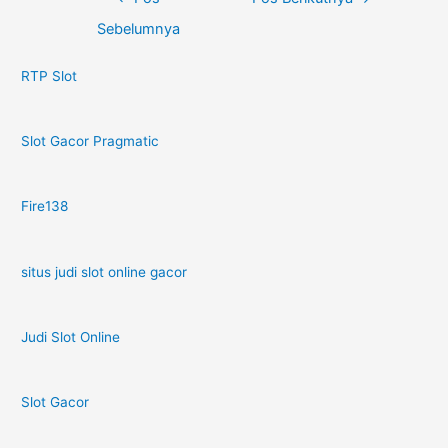
pos
Sebelumnya
RTP Slot
Slot Gacor Pragmatic
Fire138
situs judi slot online gacor
Judi Slot Online
Slot Gacor