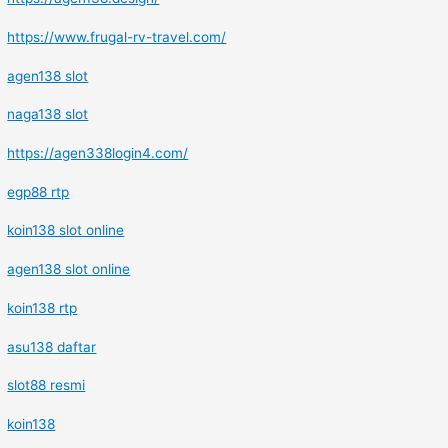
https://www.frugal-rv-travel.com/
agen138 slot
naga138 slot
https://agen338login4.com/
egp88 rtp
koin138 slot online
agen138 slot online
koin138 rtp
asu138 daftar
slot88 resmi
koin138