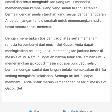
emosi dan terus menghabiskan uang untuk mencoba
memenangkan kembali uang yang sudah hilang. Tetaplah
bermain dengan jumlah taruhan yang sesuai dengan anggaran
Anda dan jangan terlalu serakah untuk memenangkan hadiah
besar secara terus-menerus.
Dengan menerapkan tips dan trik di atas serta memahami
rahasia tersembunyi dari mesin slot Gacor, Anda dapat
meningkatkan peluang untuk memenangkan jackpot besar di
mesin slot ini. Namun, ingatlah bahwa tidak ada jaminan untuk
memenangkan jackpot di mesin slot apa pun. Jadi, selalu
bermain dengan santai dan jangan terlalu memaksakan diri jika
sedang mengalami kekalahan. Semoga artikel ini dapat
membantu Anda untuk meraih kemenangan besar di mesin slot
Gacor. Sel
Navigasi
←
Pos
Pos Berikutnya
→