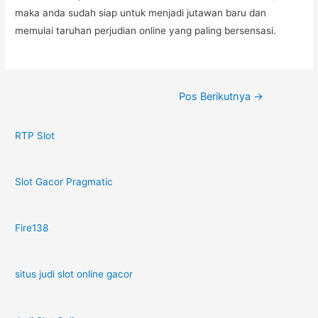
maka anda sudah siap untuk menjadi jutawan baru dan
memulai taruhan perjudian online yang paling bersensasi.
Navigasi
Pos Berikutnya
→
pos
RTP Slot
Slot Gacor Pragmatic
Fire138
situs judi slot online gacor