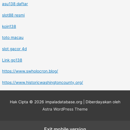
asu138 daftar
slot88 resmi
koin138
toto macau
slot gacor 4d
Link go138
https://www.swholocron.blog/
https://www.historicwashingtoncounty.org/
Hak Cipta © 2026
impaladatabase.org
| Diberdayakan oleh
Astra WordPress Theme
Exit mobile version