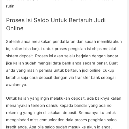
rutin.
Proses Isi Saldo Untuk Bertaruh Judi
Online
Setelah anda melakukan pendaftaran dan sudah memiliki akun
id, kalian bisa lanjut untuk proses pengisian isi chips melalui
sistem deposit. Proses ini akan selalu berjalan dengan lancar
jika kalian sudah mengisi data bank anda secara benar. Buat
anda yang masih pemula untuk bertaruh judi online, cukup
ketahui saja cara deposit dengan via transfer bank sebagai
awalannya.
Untuk kalian yang ingin melakukan deposit, ada baiknya kalian
menanyakan terlebih dahulu kepada bandar yang ada no
rekening yang ingin di lakukan deposit. Semuanya itu untuk
menghindari miss comunication dala proses pengisian saldo
kredit anda. Apa bila saldo sudah masuk ke akun id anda,