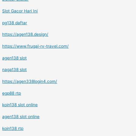
Slot Gacor Hari Ini
pg138 daftar
https://agen138.design/
https://www.frugal-rv-travel.com/
agen138 slot
naga138 slot
https://agen338login4.com/
egp88 rtp
koin138 slot online
agen138 slot online
koin138 rtp