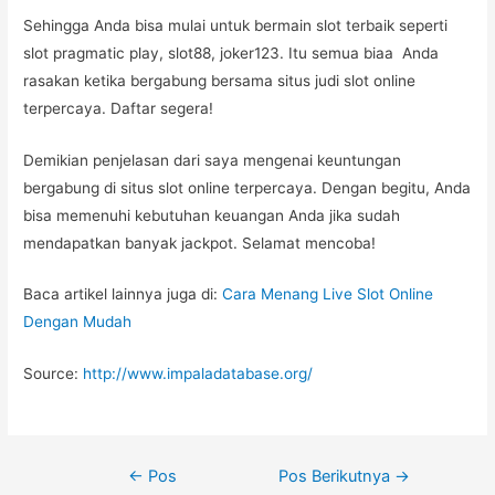
Sehingga Anda bisa mulai untuk bermain slot terbaik seperti
slot pragmatic play, slot88, joker123. Itu semua biaa Anda
rasakan ketika bergabung bersama situs judi slot online
terpercaya. Daftar segera!
Demikian penjelasan dari saya mengenai keuntungan
bergabung di situs slot online terpercaya. Dengan begitu, Anda
bisa memenuhi kebutuhan keuangan Anda jika sudah
mendapatkan banyak jackpot. Selamat mencoba!
Baca artikel lainnya juga di:
Cara Menang Live Slot Online
Dengan Mudah
Source:
http://www.impaladatabase.org/
Navigasi
←
Pos
Pos Berikutnya
→