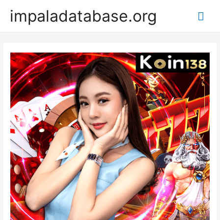
impaladatabase.org
Me
Uta