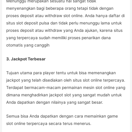
Menunggu merupakan sesuatu hal sangat tidak
menyenangkan bagi beberapa orang tetapi tidak dengan
proses deposit atau withdraw slot online. Anda hanya daftar di
situs slot deposit pulsa dan tidak perlu menunggu lama untuk
proses deposit atau withdraw yang Anda ajukan, karena situs
yang terpercaya sudah memiliki proses penarikan dana
otomatis yang canggih
3. Jackpot Terbesar
Tujuan utama para player tentu untuk bisa memenangkan
jackpot yang telah disediakan oleh situs slot online terpercaya.
Terdapat bermacam-macam permainan mesin slot online yang
dimana menghadirkan jackpot slot yang sangat mudah untuk
Anda dapatkan dengan nilainya yang sangat besar.
Semua bisa Anda dapatkan dengan cara memainkan game
slot online terpercaya secara terus menerus.