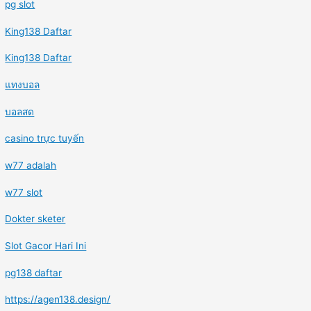
pg slot
King138 Daftar
King138 Daftar
แทงบอล
บอลสด
casino trực tuyến
w77 adalah
w77 slot
Dokter sketer
Slot Gacor Hari Ini
pg138 daftar
https://agen138.design/