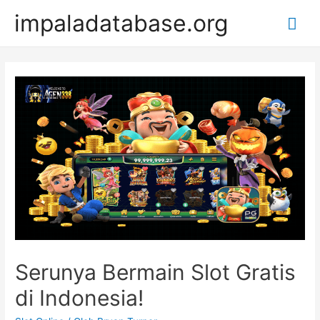
impaladatabase.org
Me
Uta
Serunya Bermain Slot Gratis
di Indonesia!