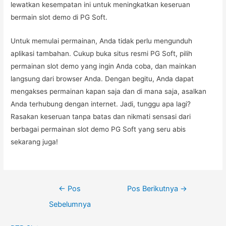
lewatkan kesempatan ini untuk meningkatkan keseruan
bermain slot demo di PG Soft.
Untuk memulai permainan, Anda tidak perlu mengunduh
aplikasi tambahan. Cukup buka situs resmi PG Soft, pilih
permainan slot demo yang ingin Anda coba, dan mainkan
langsung dari browser Anda. Dengan begitu, Anda dapat
mengakses permainan kapan saja dan di mana saja, asalkan
Anda terhubung dengan internet. Jadi, tunggu apa lagi?
Rasakan keseruan tanpa batas dan nikmati sensasi dari
berbagai permainan slot demo PG Soft yang seru abis
sekarang juga!
Navigasi
←
Pos
Pos Berikutnya
→
pos
Sebelumnya