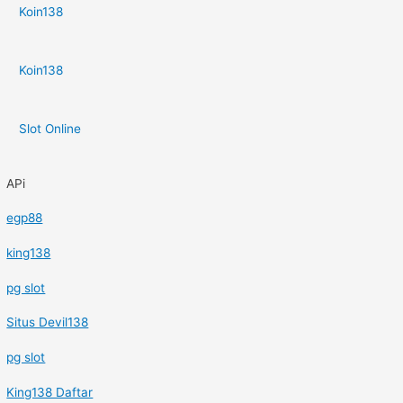
Koin138
Koin138
Slot Online
APi
egp88
king138
pg slot
Situs Devil138
pg slot
King138 Daftar