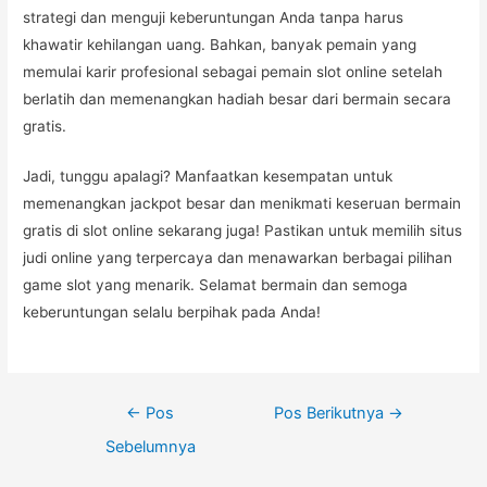
strategi dan menguji keberuntungan Anda tanpa harus
khawatir kehilangan uang. Bahkan, banyak pemain yang
memulai karir profesional sebagai pemain slot online setelah
berlatih dan memenangkan hadiah besar dari bermain secara
gratis.
Jadi, tunggu apalagi? Manfaatkan kesempatan untuk
memenangkan jackpot besar dan menikmati keseruan bermain
gratis di slot online sekarang juga! Pastikan untuk memilih situs
judi online yang terpercaya dan menawarkan berbagai pilihan
game slot yang menarik. Selamat bermain dan semoga
keberuntungan selalu berpihak pada Anda!
Navigasi
←
Pos
Pos Berikutnya
→
pos
Sebelumnya