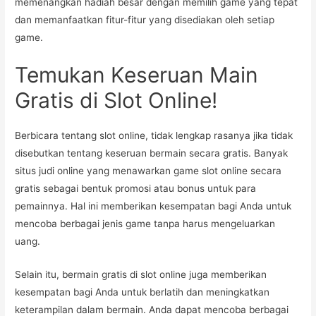
memenangkan hadiah besar dengan memilih game yang tepat
dan memanfaatkan fitur-fitur yang disediakan oleh setiap
game.
Temukan Keseruan Main
Gratis di Slot Online!
Berbicara tentang slot online, tidak lengkap rasanya jika tidak
disebutkan tentang keseruan bermain secara gratis. Banyak
situs judi online yang menawarkan game slot online secara
gratis sebagai bentuk promosi atau bonus untuk para
pemainnya. Hal ini memberikan kesempatan bagi Anda untuk
mencoba berbagai jenis game tanpa harus mengeluarkan
uang.
Selain itu, bermain gratis di slot online juga memberikan
kesempatan bagi Anda untuk berlatih dan meningkatkan
keterampilan dalam bermain. Anda dapat mencoba berbagai