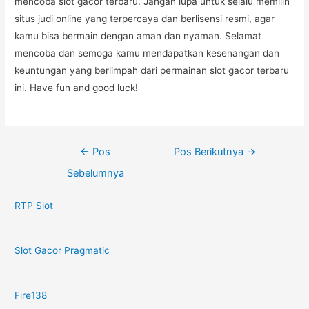
mencoba slot gacor terbaru. Jangan lupa untuk selalu memilih
situs judi online yang terpercaya dan berlisensi resmi, agar
kamu bisa bermain dengan aman dan nyaman. Selamat
mencoba dan semoga kamu mendapatkan kesenangan dan
keuntungan yang berlimpah dari permainan slot gacor terbaru
ini. Have fun and good luck!
Navigasi
←
Pos
Pos Berikutnya
→
pos
Sebelumnya
RTP Slot
Slot Gacor Pragmatic
Fire138