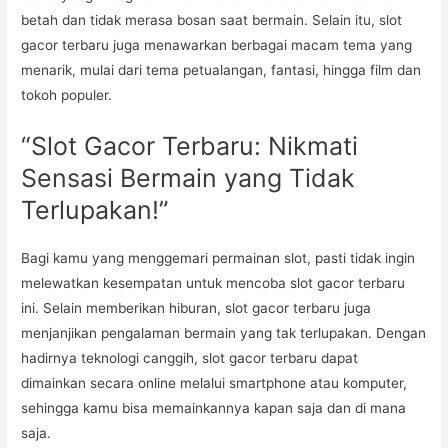
betah dan tidak merasa bosan saat bermain. Selain itu, slot
gacor terbaru juga menawarkan berbagai macam tema yang
menarik, mulai dari tema petualangan, fantasi, hingga film dan
tokoh populer.
“Slot Gacor Terbaru: Nikmati
Sensasi Bermain yang Tidak
Terlupakan!”
Bagi kamu yang menggemari permainan slot, pasti tidak ingin
melewatkan kesempatan untuk mencoba slot gacor terbaru
ini. Selain memberikan hiburan, slot gacor terbaru juga
menjanjikan pengalaman bermain yang tak terlupakan. Dengan
hadirnya teknologi canggih, slot gacor terbaru dapat
dimainkan secara online melalui smartphone atau komputer,
sehingga kamu bisa memainkannya kapan saja dan di mana
saja.