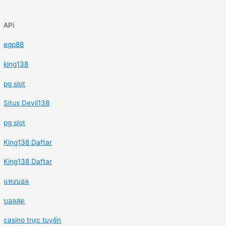
APi
egp88
king138
pg slot
Situs Devil138
pg slot
King138 Daftar
King138 Daftar
แทงบอล
บอลสด
casino trực tuyến