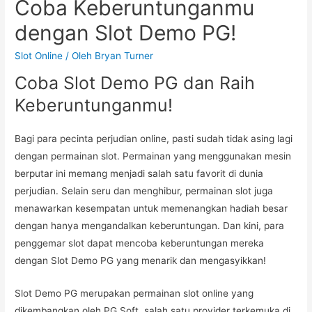
Coba Keberuntunganmu
dengan Slot Demo PG!
Slot Online
/ Oleh
Bryan Turner
Coba Slot Demo PG dan Raih
Keberuntunganmu!
Bagi para pecinta perjudian online, pasti sudah tidak asing lagi
dengan permainan slot. Permainan yang menggunakan mesin
berputar ini memang menjadi salah satu favorit di dunia
perjudian. Selain seru dan menghibur, permainan slot juga
menawarkan kesempatan untuk memenangkan hadiah besar
dengan hanya mengandalkan keberuntungan. Dan kini, para
penggemar slot dapat mencoba keberuntungan mereka
dengan Slot Demo PG yang menarik dan mengasyikkan!
Slot Demo PG merupakan permainan slot online yang
dikembangkan oleh PG Soft, salah satu provider terkemuka di