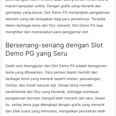
industri perjudian online. Dengan grafis yang menarik dan
gameplay yang lancar, Slot Demo PG menjanjikan pengalaman
bermain yang tak terlupakan bagi para pemainnya. Tersedia
dalam berbagai tema dan fitur menarik, Slot Demo PG siap
menghibur dan memanjakan para penggemar slot.
Bersenang-senang dengan Slot
Demo PG yang Seru
Salah satu keunggulan dari Slot Demo PG adalah keragaman
tema yang ditawarkan. Para pemain dapat memilih dari
berbagai tema yang menarik seperti misteri, petualangan,
fantasi, dan masih banyak lagi. Setiap tema memiliki
karakteristik dan fitur yang berbeda, sehingga membuat
pengalaman bermain menjadi lebih menarik dan seru. Selain
itu, setiap tema juga dilengkapi dengan grafis yang menarik
dan efek suara yang memukau, menjadikan permainan lebih