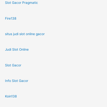
Slot Gacor Pragmatic
Fire138
situs judi slot online gacor
Judi Slot Online
Slot Gacor
Info Slot Gacor
Koin138