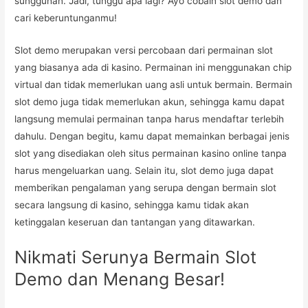
sungguhan. Jadi, tunggu apa lagi? Ayo cobain slot demo dan
cari keberuntunganmu!
Slot demo merupakan versi percobaan dari permainan slot
yang biasanya ada di kasino. Permainan ini menggunakan chip
virtual dan tidak memerlukan uang asli untuk bermain. Bermain
slot demo juga tidak memerlukan akun, sehingga kamu dapat
langsung memulai permainan tanpa harus mendaftar terlebih
dahulu. Dengan begitu, kamu dapat memainkan berbagai jenis
slot yang disediakan oleh situs permainan kasino online tanpa
harus mengeluarkan uang. Selain itu, slot demo juga dapat
memberikan pengalaman yang serupa dengan bermain slot
secara langsung di kasino, sehingga kamu tidak akan
ketinggalan keseruan dan tantangan yang ditawarkan.
Nikmati Serunya Bermain Slot
Demo dan Menang Besar!