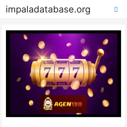
impaladatabase.org
Me
Uta