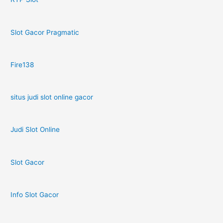
Slot Gacor Pragmatic
Fire138
situs judi slot online gacor
Judi Slot Online
Slot Gacor
Info Slot Gacor