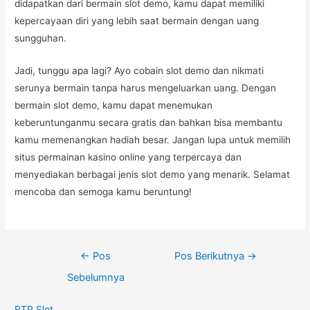
didapatkan dari bermain slot demo, kamu dapat memiliki
kepercayaan diri yang lebih saat bermain dengan uang
sungguhan.
Jadi, tunggu apa lagi? Ayo cobain slot demo dan nikmati
serunya bermain tanpa harus mengeluarkan uang. Dengan
bermain slot demo, kamu dapat menemukan
keberuntunganmu secara gratis dan bahkan bisa membantu
kamu memenangkan hadiah besar. Jangan lupa untuk memilih
situs permainan kasino online yang terpercaya dan
menyediakan berbagai jenis slot demo yang menarik. Selamat
mencoba dan semoga kamu beruntung!
Navigasi
←
Pos
Pos Berikutnya
→
pos
Sebelumnya
RTP Slot