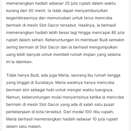
memenangkan hadiah sebesar 25 juta rupiah dalam waktu
kurang dari 30 menit. Ia tidak dapat menyembunyikan
kegembiraannya dan memutuskan untuk terus mencoba
bermain di mesin Slot Gacor tersebut. Hasilnya, ia berhasil
memenangkan hadiah lebih besar lagi hingga mencapai 80 juta
rupiah dalam sehari. Keberuntungan ini membuat Budi semakin
sering bermain di Slot Gacor dan ia berhasil mengumpulkan
uang lebih banyak untuk membeli rumah impian yang selama
ini ia idamkan.
Tidak hanya Budi, ada juga Maria, seorang ibu rumah tangga
yang tinggal di Surabaya. Maria awalnya hanya mencoba
bermain slot sebagai hobi untuk mengisi waktu luangnya.
Namun, keberuntungan mulai menyertainya ketika ia mencoba
bermain di mesin Slot Gacor yang ada di salah satu pusat
perbelanjaan di kota tersebut. Dari modal 100 ribu rupiah,
Maria berhasil memenangkan hadiah sebesar 10 juta rupiah
dalam satu malam.