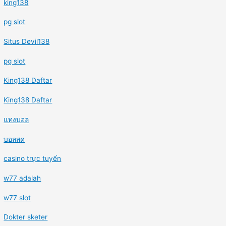
king138
pg slot
Situs Devil138
pg slot
King138 Daftar
King138 Daftar
แทงบอล
บอลสด
casino trực tuyến
w77 adalah
w77 slot
Dokter sketer