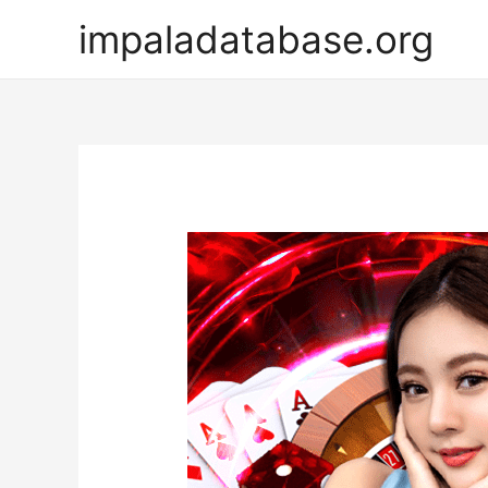
impaladatabase.org