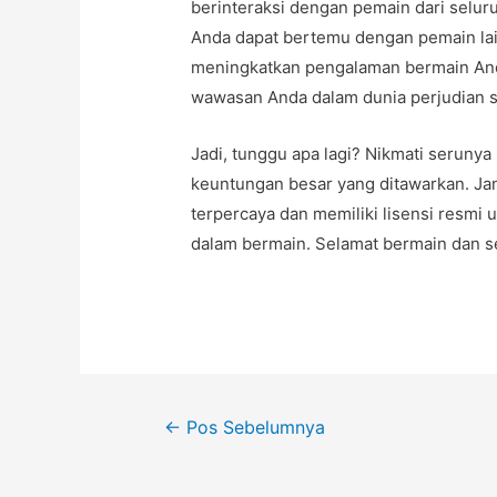
berinteraksi dengan pemain dari seluru
Anda dapat bertemu dengan pemain lain
meningkatkan pengalaman bermain And
wawasan Anda dalam dunia perjudian s
Jadi, tunggu apa lagi? Nikmati serunya
keuntungan besar yang ditawarkan. Jan
terpercaya dan memiliki lisensi resm
dalam bermain. Selamat bermain dan 
Navigasi
←
Pos Sebelumnya
pos