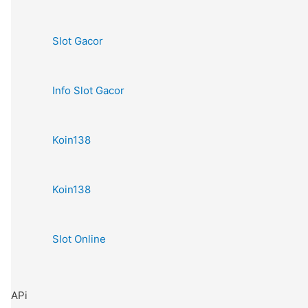
Slot Gacor
Info Slot Gacor
Koin138
Koin138
Slot Online
APi