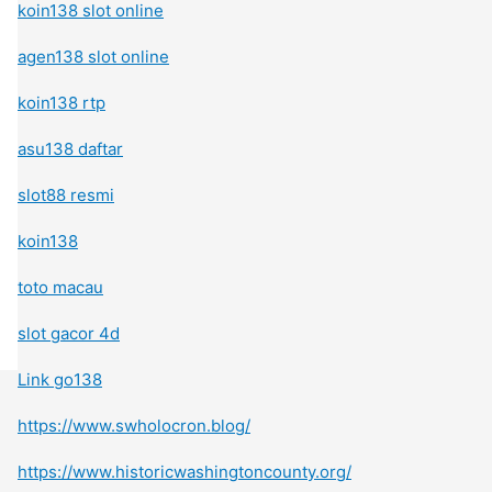
koin138 slot online
agen138 slot online
koin138 rtp
asu138 daftar
slot88 resmi
koin138
toto macau
slot gacor 4d
Link go138
https://www.swholocron.blog/
https://www.historicwashingtoncounty.org/