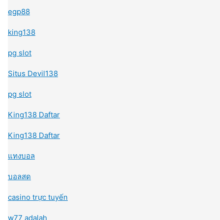
egp88
king138
pg slot
Situs Devil138
pg slot
King138 Daftar
King138 Daftar
แทงบอล
บอลสด
casino trực tuyến
w77 adalah