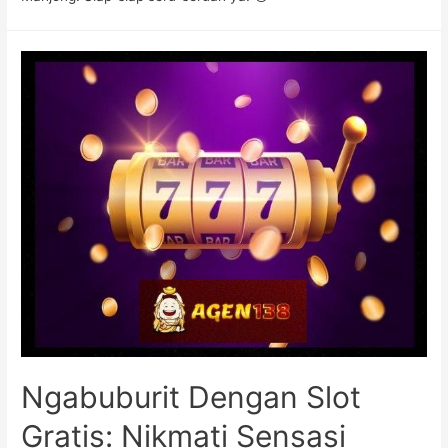
Ngabuburit Dengan Slot
Gratis: Nikmati Sensasi