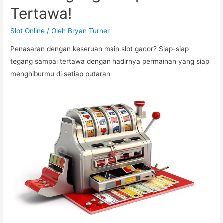
Tertawa!
Slot Online
/ Oleh
Bryan Turner
Penasaran dengan keseruan main slot gacor? Siap-siap
tegang sampai tertawa dengan hadirnya permainan yang siap
menghiburmu di setiap putaran!