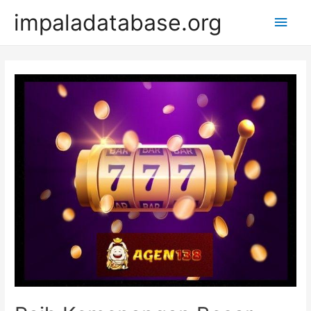
impaladatabase.org
Men
Uta