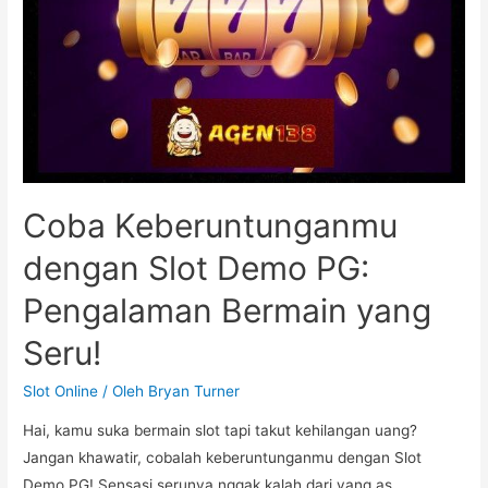
Coba Keberuntunganmu
dengan Slot Demo PG:
Pengalaman Bermain yang
Seru!
Slot Online
/ Oleh
Bryan Turner
Hai, kamu suka bermain slot tapi takut kehilangan uang?
Jangan khawatir, cobalah keberuntunganmu dengan Slot
Demo PG! Sensasi serunya nggak kalah dari yang as