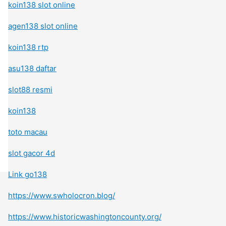
koin138 slot online
agen138 slot online
koin138 rtp
asu138 daftar
slot88 resmi
koin138
toto macau
slot gacor 4d
Link go138
https://www.swholocron.blog/
https://www.historicwashingtoncounty.org/