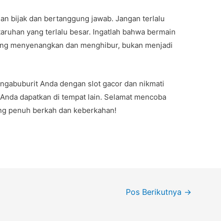
an bijak dan bertanggung jawab. Jangan terlalu
ruhan yang terlalu besar. Ingatlah bahwa bermain
yang menyenangkan dan menghibur, bukan menjadi
 ngabuburit Anda dengan slot gacor dan nikmati
 Anda dapatkan di tempat lain. Selamat mencoba
ng penuh berkah dan keberkahan!
Pos Berikutnya
→