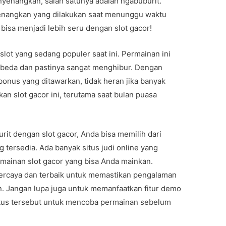
yenangkan, salah satunya adalah ngabuburit.
nangkan yang dilakukan saat menunggu waktu
 bisa menjadi lebih seru dengan slot gacor!
lot yang sedang populer saat ini. Permainan ini
beda dan pastinya sangat menghibur. Dengan
bonus yang ditawarkan, tidak heran jika banyak
n slot gacor ini, terutama saat bulan puasa
it dengan slot gacor, Anda bisa memilih dari
 tersedia. Ada banyak situs judi online yang
ainan slot gacor yang bisa Anda mainkan.
percaya dan terbaik untuk memastikan pengalaman
 Jangan lupa juga untuk memanfaatkan fitur demo
situs tersebut untuk mencoba permainan sebelum