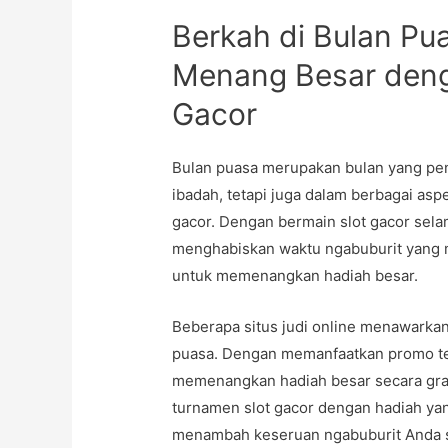
Berkah di Bulan Pu
Menang Besar deng
Gacor
Bulan puasa merupakan bulan yang pen
ibadah, tetapi juga dalam berbagai as
gacor. Dengan bermain slot gacor sela
menghabiskan waktu ngabuburit yang 
untuk memenangkan hadiah besar.
Beberapa situs judi online menawarka
puasa. Dengan memanfaatkan promo te
memenangkan hadiah besar secara grati
turnamen slot gacor dengan hadiah yang
menambah keseruan ngabuburit Anda sa