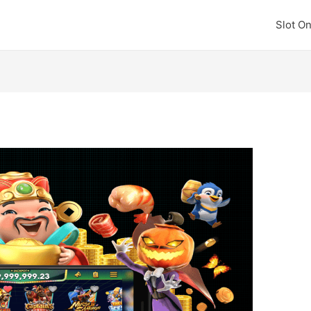
Slot On