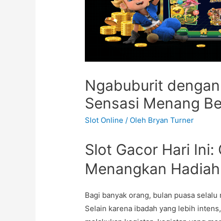
Ngabuburit dengan S
Sensasi Menang Be
Slot Online
/ Oleh
Bryan Turner
Slot Gacor Hari Ini
Menangkan Hadiah 
Bagi banyak orang, bulan puasa selalu
Selain karena ibadah yang lebih inten