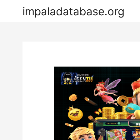
impaladatabase.org