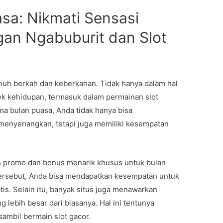
asa: Nikmati Sensasi
an Ngabuburit dan Slot
uh berkah dan keberkahan. Tidak hanya dalam hal
pek kehidupan, termasuk dalam permainan slot
ma bulan puasa, Anda tidak hanya bisa
menyenangkan, tetapi juga memiliki kesempatan
n promo dan bonus menarik khusus untuk bulan
rsebut, Anda bisa mendapatkan kesempatan untuk
s. Selain itu, banyak situs juga menawarkan
 lebih besar dari biasanya. Hal ini tentunya
mbil bermain slot gacor.