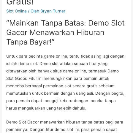
Gratis!
Slot Online
/ Oleh
Bryan Turner
“Mainkan Tanpa Batas: Demo Slot
Gacor Menawarkan Hiburan
Tanpa Bayar!”
Untuk para pecinta game online, tentu tidak asing lagi dengan
istilah demo slot. Demo slot adalah sebuah fitur yang
ditawarkan oleh banyak situs game online, termasuk Demo
Slot Gacor. Fitur ini memungkinkan para pemain untuk
mencoba berbagai permainan slot secara gratis sebelum
memutuskan untuk bermain dengan uang asli. Dengan begitu,
para pemain dapat menguji keberuntungan mereka tanpa
harus mengeluarkan uang terlebih dahulu.
Demo Slot Gacor menawarkan hiburan tanpa batas bagi para
pemainnya. Dengan fitur demo slot ini, para pemain dapat