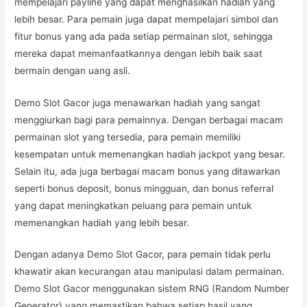
mempelajari payline yang dapat menghasilkan hadiah yang
lebih besar. Para pemain juga dapat mempelajari simbol dan
fitur bonus yang ada pada setiap permainan slot, sehingga
mereka dapat memanfaatkannya dengan lebih baik saat
bermain dengan uang asli.
Demo Slot Gacor juga menawarkan hadiah yang sangat
menggiurkan bagi para pemainnya. Dengan berbagai macam
permainan slot yang tersedia, para pemain memiliki
kesempatan untuk memenangkan hadiah jackpot yang besar.
Selain itu, ada juga berbagai macam bonus yang ditawarkan
seperti bonus deposit, bonus mingguan, dan bonus referral
yang dapat meningkatkan peluang para pemain untuk
memenangkan hadiah yang lebih besar.
Dengan adanya Demo Slot Gacor, para pemain tidak perlu
khawatir akan kecurangan atau manipulasi dalam permainan.
Demo Slot Gacor menggunakan sistem RNG (Random Number
Generator) yang memastikan bahwa setiap hasil yang