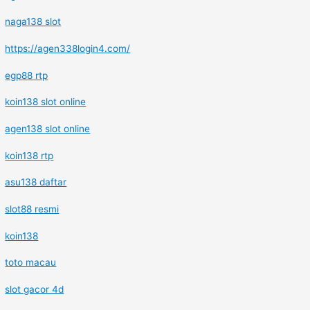
naga138 slot
https://agen338login4.com/
egp88 rtp
koin138 slot online
agen138 slot online
koin138 rtp
asu138 daftar
slot88 resmi
koin138
toto macau
slot gacor 4d