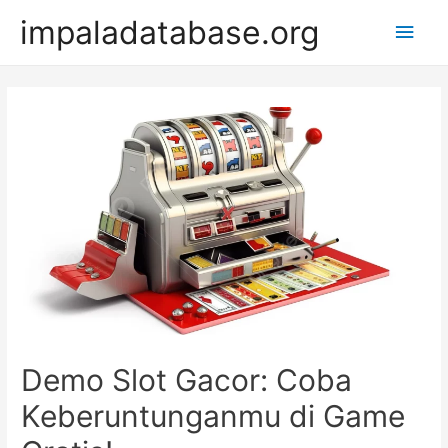
impaladatabase.org
Men
Uta
Demo Slot Gacor: Coba
Keberuntunganmu di Game