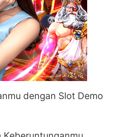
anmu dengan Slot Demo
a Keberuntunganmu