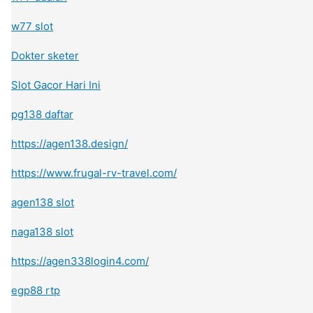
w77 slot
Dokter sketer
Slot Gacor Hari Ini
pg138 daftar
https://agen138.design/
https://www.frugal-rv-travel.com/
agen138 slot
naga138 slot
https://agen338login4.com/
egp88 rtp