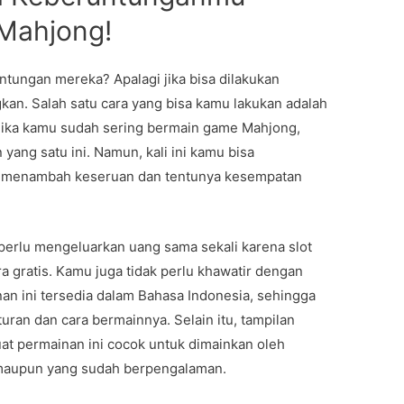
Mahjong!
tungan mereka? Apalagi jika bisa dilakukan
an. Salah satu cara yang bisa kamu lakukan adalah
ika kamu sudah sering bermain game Mahjong,
 yang satu ini. Namun, kali ini kamu bisa
g menambah keseruan dan tentunya kesempatan
perlu mengeluarkan uang sama sekali karena slot
a gratis. Kamu juga tidak perlu khawatir dengan
n ini tersedia dalam Bahasa Indonesia, sehingga
an dan cara bermainnya. Selain itu, tampilan
at permainan ini cocok untuk dimainkan oleh
maupun yang sudah berpengalaman.