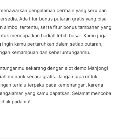
a menawarkan pengalaman bermain yang seru dan
ersedia. Ada fitur bonus putaran gratis yang bisa
n simbol tertentu, serta fitur bonus tambahan yang
uk mendapatkan hadiah lebih besar. Kamu juga
g ingin kamu pertaruhkan dalam setiap putaran,
dengan kemampuan dan keberuntunganmu.
runtunganmu sekarang dengan slot demo Mahjong!
iah menarik secara gratis. Jangan lupa untuk
ngan terlalu terpaku pada kemenangan, karena
 pengalaman yang kamu dapatkan. Selamat mencoba
pihak padamu!